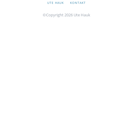
SKIP
UTE HAUK
KONTAKT
NAVIGATION
©Copyright 2026 Ute Hauk