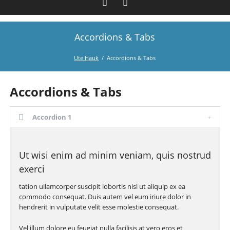
Accordions & Tabs
Facebook
Instagram
Ute Hauk
Accordions & Tabs
Accordions & Tabs
Accordion 1
Ut wisi enim ad minim veniam, quis nostrud
exerci
tation ullamcorper suscipit lobortis nisl ut aliquip ex ea
commodo consequat. Duis autem vel eum iriure dolor in
hendrerit in vulputate velit esse molestie consequat.
Vel illum dolore eu feugiat nulla facilisis at vero eros et