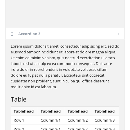
Accordion 3
Lorem ipsum dolor sit amet, consectetur adipisicing elit, sed do
eiusmod tempor incididunt ut labore et dolore magna aliqua.
Ut enim ad minim veniam, quis nostrud exercitation ullamco
laboris nisi ut aliquip ex ea commodo consequat. Duis aute
irure dolor in reprehenderit in voluptate velit esse cillum
dolore eu fugiat nulla pariatur. Excepteur sint occaecat
cupidatat non proident, sunt in culpa qui officia deserunt
mollit anim id est laborum.
Table
Tablehead
Tablehead
Tablehead
Tablehead
Row 1
Column 1/1
Column 1/2
Column 1/3
Row 2
Column 2/1
Column 2/2
Column 2/3