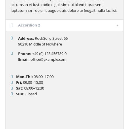
accumsan et iusto odio dignissim qui blandit praesent
luptatum zzril delenit augue duis dolore te feugait nulla facilisi.
Accordion 2
Address:
RockSolid Street 66
90210 Middle of Nowhere
Phone:
+49 (0) 123 456789-0
Email:
office@example.com
Mon-Thi:
08:00–17:00
Fri:
09:00–15:00
Sat:
08:00–12:30
Sun:
Closed