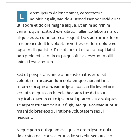
orem ipsum dolor sit amet, consectetur
L
adipisicing elit, sed do eiusmod tempor incididunt
ut labore et dolore magna aliqua. Ut enim ad minim
veniam, quis nostrud exercitation ullamco laboris nisi ut
aliquip ex ea commodo consequat. Duis aute irure dolor
in reprehenderit in voluptate velit esse cillum dolore eu
fugiat nulla pariatur. Excepteur sint occaecat cupidatat
non proident, sunt in culpa qui officia deserunt mollit
anim id est laborum.
Sed ut perspiciatis unde omnis iste natus error sit
voluptatem accusantium doloremque laudantium,
totam rem aperiam, eaque ipsa quae ab illo inventore
veritatis et quasi architecto beatae vitae dicta sunt
explicabo. Nemo enim ipsam voluptatem quia voluptas
sit aspernatur aut odit aut fugit, sed quia consequuntur
magni dolores eos qui ratione voluptatem sequi
nesciunt.
Neque porro quisquam est, qui dolorem ipsum quia
dolor sit amet, consectetur, adipisci velit, sed quia non