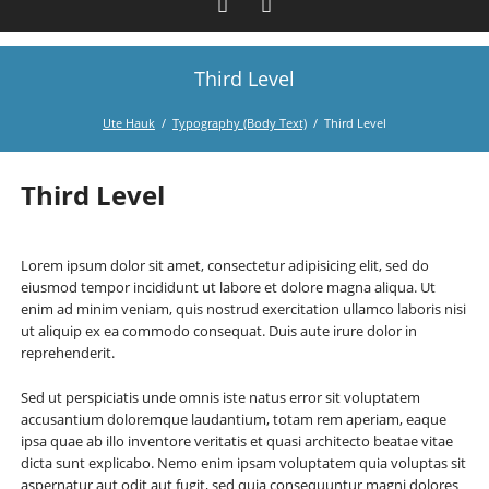
Third Level
Facebook
Instagram
Ute Hauk
Typography (Body Text)
Third Level
Third Level
Lorem ipsum dolor sit amet, consectetur adipisicing elit, sed do
eiusmod tempor incididunt ut labore et dolore magna aliqua. Ut
enim ad minim veniam, quis nostrud exercitation ullamco laboris nisi
ut aliquip ex ea commodo consequat. Duis aute irure dolor in
reprehenderit.
Sed ut perspiciatis unde omnis iste natus error sit voluptatem
accusantium doloremque laudantium, totam rem aperiam, eaque
ipsa quae ab illo inventore veritatis et quasi architecto beatae vitae
dicta sunt explicabo. Nemo enim ipsam voluptatem quia voluptas sit
aspernatur aut odit aut fugit, sed quia consequuntur magni dolores